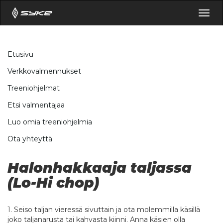
Togg
navig
Etusivu
Verkkovalmennukset
Treeniohjelmat
Etsi valmentajaa
Luo omia treeniohjelmia
Ota yhteyttä
Halonhakkaaja taljassa
(Lo-Hi chop)
1. Seiso taljan vieressä sivuttain ja ota molemmilla käsillä
joko taljanarusta tai kahvasta kiinni. Anna käsien olla