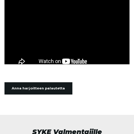
Anna harjoitteen palautetta
SYKE Valmentajille