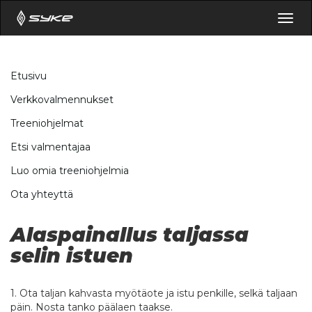
Togg
navig
Etusivu
Verkkovalmennukset
Treeniohjelmat
Etsi valmentajaa
Luo omia treeniohjelmia
Ota yhteyttä
Alaspainallus taljassa
selin istuen
1. Ota taljan kahvasta myötäote ja istu penkille, selkä taljaan
päin. Nosta tanko päälaen taakse.