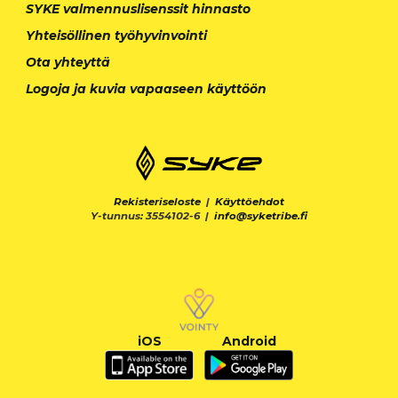
SYKE valmennuslisenssit hinnasto
Yhteisöllinen työhyvinvointi
Ota yhteyttä
Logoja ja kuvia vapaaseen käyttöön
Rekisteriseloste
|
Käyttöehdot
Y-tunnus: 3554102-6 |
info@syketribe.fi
iOS
Android