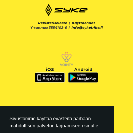
Rekisteriseloste
|
Käyttöehdot
Y-tunnus: 3554102-6 |
info@syketribe.fi
iOS
Android
Sivustomme käyttää evästeitä parhaan
mahdollisen palvelun tarjoamiseen sinulle.