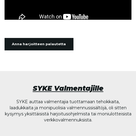
Anna harjoitteen palautetta
SYKE Valmentajille
SYKE auttaa valmentajia tuottamaan tehokkaita,
laadukkaita ja monipuolisia valmennussisältöjä, oli sitten
kysymys yksittäisistä harjoitusohjelmista tai moniulotteisista
verkkovalmennuksista.