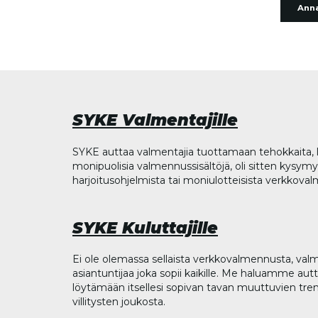
Anna
SYKE Valmentajille
SYKE auttaa valmentajia tuottamaan tehokkaita, l
monipuolisia valmennussisältöjä, oli sitten kysymys
harjoitusohjelmista tai moniulotteisista verkkova
SYKE Kuluttajille
Ei ole olemassa sellaista verkkovalmennusta, valm
asiantuntijaa joka sopii kaikille. Me haluamme aut
löytämään itsellesi sopivan tavan muuttuvien tren
villitysten joukosta.