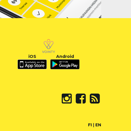
iOS
Android
FI
|
EN