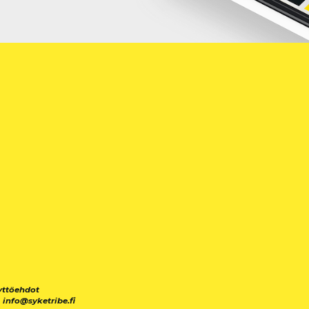
yttöehdot
|
info@syketribe.fi