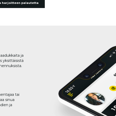
 harjoitteen palautetta
aadukkaita ja
 yksittäisistä
lmennuksista.
entajaa tai
taa sinua
dien ja