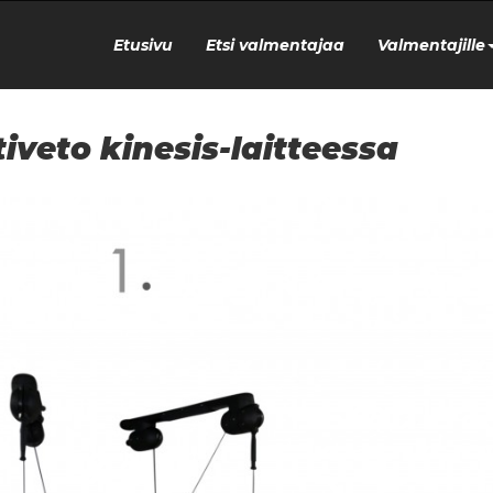
Etusivu
Etsi valmentajaa
Valmentajille
tiveto kinesis-laitteessa