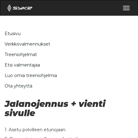
Togg
navig
Etusivu
Verkkovalmennukset
Treeniohjelmat
Etsi valmentajaa
Luo omia treeniohjelmia
Ota yhteyttä
Jalanojennus + vienti
sivulle
1. Asetu polvilleen etunojaan.