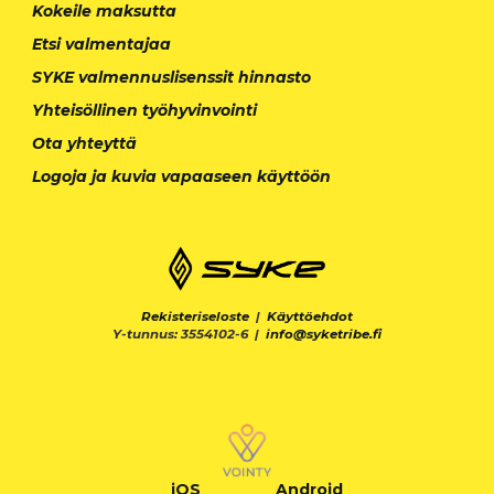
Kokeile maksutta
Etsi valmentajaa
SYKE valmennuslisenssit hinnasto
Yhteisöllinen työhyvinvointi
Ota yhteyttä
Logoja ja kuvia vapaaseen käyttöön
Rekisteriseloste
|
Käyttöehdot
Y-tunnus: 3554102-6 |
info@syketribe.fi
iOS
Android