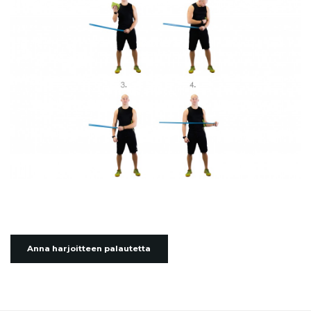
Anna harjoitteen palautetta