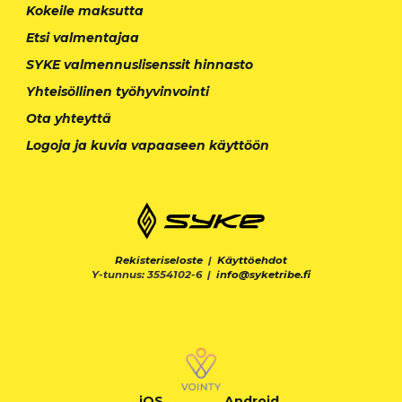
Kokeile maksutta
Etsi valmentajaa
SYKE valmennuslisenssit hinnasto
Yhteisöllinen työhyvinvointi
Ota yhteyttä
Logoja ja kuvia vapaaseen käyttöön
Rekisteriseloste
|
Käyttöehdot
Y-tunnus: 3554102-6 |
info@syketribe.fi
iOS
Android