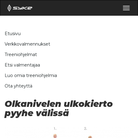
Togg
navig
Etusivu
Verkkovalmennukset
Treeniohjelmat
Etsi valmentajaa
Luo omia treeniohjelmia
Ota yhteyttä
Olkanivelen ulkokierto
pyyhe välissä