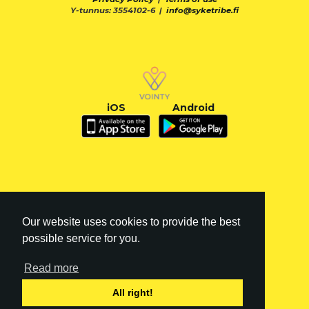
Y-tunnus: 3554102-6 |
info@syketribe.fi
iOS
Android
Our website uses cookies to provide the best
possible service for you.
Read more
FI
|
EN
All right!