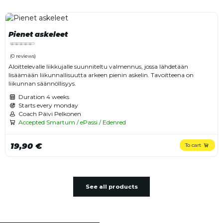
Pienet askeleet
(0 reviews)
Aloittelevalle liikkujalle suunniteltu valmennus, jossa lähdetään
lisäämään liikunnallisuutta arkeen pienin askelin. Tavoitteena on
liikunnan säännöllisyys.
Duration
4 weeks
Starts every monday
Coach Päivi Pelkonen
Accepted Smartum / ePassi / Edenred
19,90 €
To cart
See all products