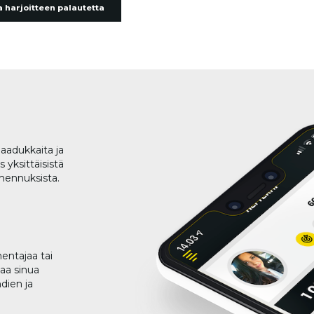
 harjoitteen palautetta
aadukkaita ja
 yksittäisistä
lmennuksista.
entajaa tai
taa sinua
dien ja