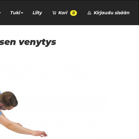
Tuki
Liity
Kori
Kirjaudu sisään
0
ksen venytys