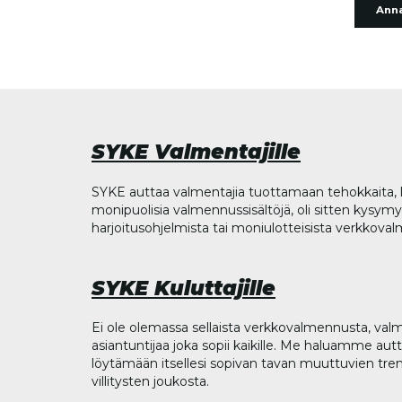
Anna
SYKE Valmentajille
SYKE auttaa valmentajia tuottamaan tehokkaita, l
monipuolisia valmennussisältöjä, oli sitten kysymys
harjoitusohjelmista tai moniulotteisista verkkova
SYKE Kuluttajille
Ei ole olemassa sellaista verkkovalmennusta, valm
asiantuntijaa joka sopii kaikille. Me haluamme aut
löytämään itsellesi sopivan tavan muuttuvien tren
villitysten joukosta.