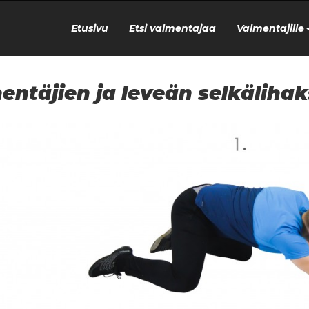
Etusivu
Etsi valmentajaa
Valmentajille
entäjien ja leveän selkäliha