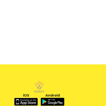
iOS
Android