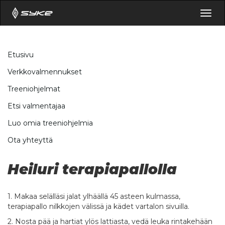
Togg
navig
Etusivu
Verkkovalmennukset
Treeniohjelmat
Etsi valmentajaa
Luo omia treeniohjelmia
Ota yhteyttä
Heiluri terapiapallolla
1. Makaa selälläsi jalat ylhäällä 45 asteen kulmassa,
terapiapallo nilkkojen välissä ja kädet vartalon sivuilla.
2. Nosta pää ja hartiat ylös lattiasta, vedä leuka rintakehään