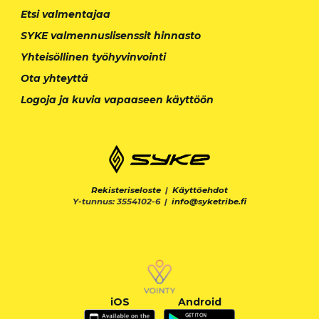
Etsi valmentajaa
SYKE valmennuslisenssit hinnasto
Yhteisöllinen työhyvinvointi
Ota yhteyttä
Logoja ja kuvia vapaaseen käyttöön
Rekisteriseloste
|
Käyttöehdot
Y-tunnus: 3554102-6 |
info@syketribe.fi
iOS
Android