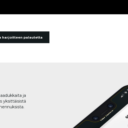
 harjoitteen palautetta
aadukkaita ja
 yksittäisistä
lmennuksista.