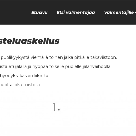
Etusivu
Etsi valmentajaa
Valmentajille
steluaskellus
a puolikyykystä viemällä toinen jalka pitkälle takaviistoon.
sta etujalalla ja hyppää toiselle puolelle jalanvaihdolla
hyödyksi käsien liikettä
puolta joka toistolla