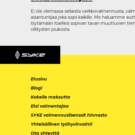
Ei ole olemassa sellaista verkkovalmennusta, valm
asiantuntijaa joka sopii kaikille. Me haluamme aut
löytämään itsellesi sopivan tavan muuttuvien tren
villitysten joukosta.
Etusivu
Blogi
Kokeile maksutta
Etsi valmentajaa
SYKE valmennuslisenssit hinnasto
Yhteisöllinen työhyvinvointi
Ota yhteyttä