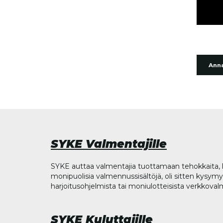
Anna
SYKE Valmentajille
SYKE auttaa valmentajia tuottamaan tehokkaita, l
monipuolisia valmennussisältöjä, oli sitten kysymys
harjoitusohjelmista tai moniulotteisista verkkova
SYKE Kuluttajille