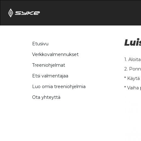
Lui
Etusivu
Verkkovalmennukset
1. Aloit
Treeniohjelmat
2. Ponni
Etsi valmentajaa
* Käytä 
Luo omia treeniohjelmia
* Vaiha 
Ota yhteyttä