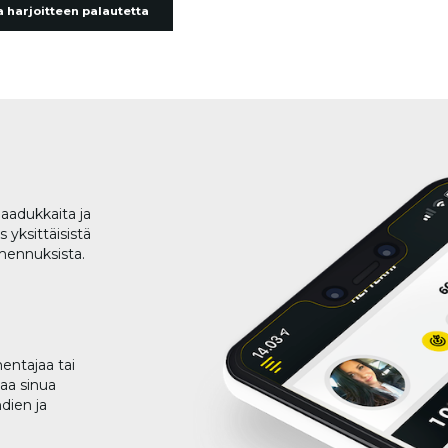
 harjoitteen palautetta
aadukkaita ja
 yksittäisistä
lmennuksista.
entajaa tai
taa sinua
dien ja