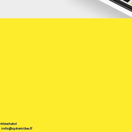
yttöehdot
|
info@syketribe.fi