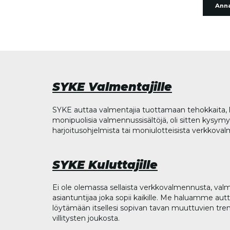
Anna
SYKE Valmentajille
SYKE auttaa valmentajia tuottamaan tehokkaita, l
monipuolisia valmennussisältöjä, oli sitten kysymys
harjoitusohjelmista tai moniulotteisista verkkova
SYKE Kuluttajille
Ei ole olemassa sellaista verkkovalmennusta, valm
asiantuntijaa joka sopii kaikille. Me haluamme aut
löytämään itsellesi sopivan tavan muuttuvien tren
villitysten joukosta.