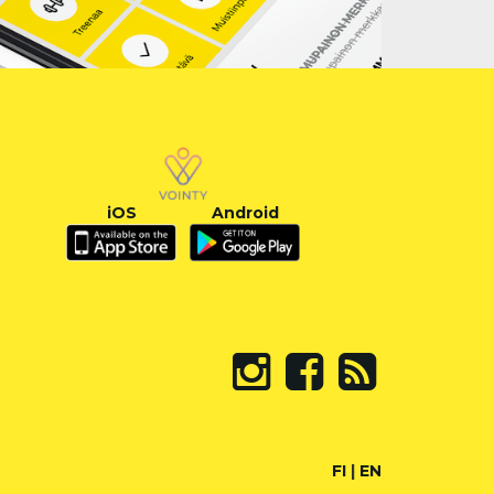
iOS
Android
FI
|
EN