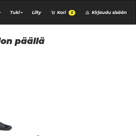
Tuki
Liity
Kori
Kirjaudu sisään
0
lon päällä