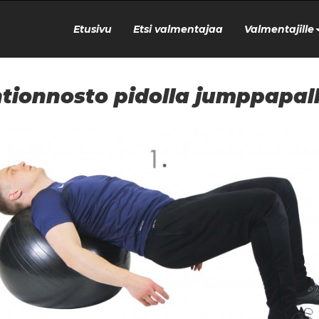
Etusivu
Etsi valmentajaa
Valmentajille
tionnosto pidolla jumppapal