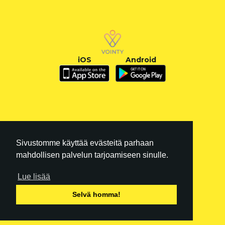
iOS
Android
Sivustomme käyttää evästeitä parhaan
mahdollisen palvelun tarjoamiseen sinulle.
Lue lisää
FI
|
EN
Selvä homma!