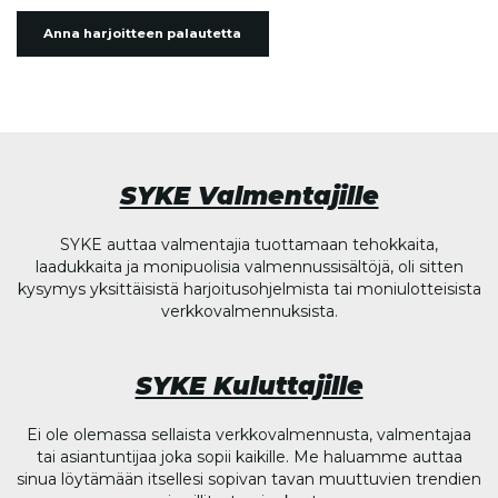
Anna harjoitteen palautetta
SYKE Valmentajille
SYKE auttaa valmentajia tuottamaan tehokkaita,
laadukkaita ja monipuolisia valmennussisältöjä, oli sitten
kysymys yksittäisistä harjoitusohjelmista tai moniulotteisista
verkkovalmennuksista.
SYKE Kuluttajille
Ei ole olemassa sellaista verkkovalmennusta, valmentajaa
tai asiantuntijaa joka sopii kaikille. Me haluamme auttaa
sinua löytämään itsellesi sopivan tavan muuttuvien trendien