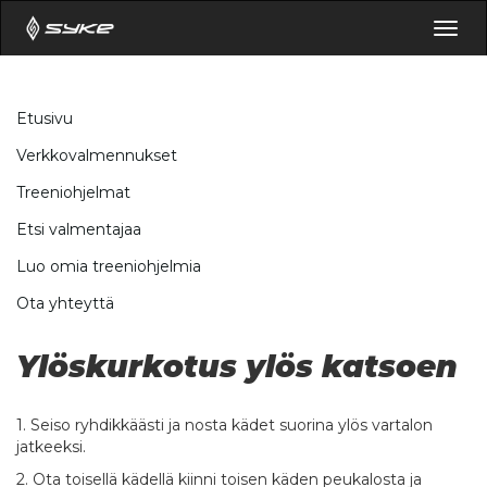
Togg
navig
Etusivu
Verkkovalmennukset
Treeniohjelmat
Etsi valmentajaa
Luo omia treeniohjelmia
Ota yhteyttä
Ylöskurkotus ylös katsoen
1. Seiso ryhdikkäästi ja nosta kädet suorina ylös vartalon
jatkeeksi.
2. Ota toisellä kädellä kiinni toisen käden peukalosta ja