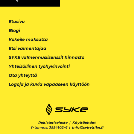
Etusivu
Blogi
Kokeile maksutta
Etsi valmentajaa
SYKE valmennuslisenssit hinnasto
Yhteisöllinen työhyvinvointi
Ota yhteyttä
Logoja ja kuvia vapaaseen käyttöön
Rekisteriseloste
|
Käyttöehdot
Y-tunnus: 3554102-6 |
info@syketribe.fi