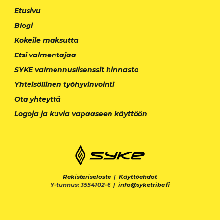
Etusivu
Blogi
Kokeile maksutta
Etsi valmentajaa
SYKE valmennuslisenssit hinnasto
Yhteisöllinen työhyvinvointi
Ota yhteyttä
Logoja ja kuvia vapaaseen käyttöön
Rekisteriseloste
|
Käyttöehdot
Y-tunnus: 3554102-6 |
info@syketribe.fi