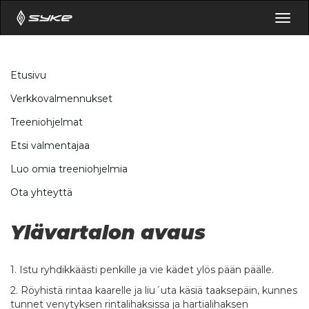
Togg
navig
Etusivu
Verkkovalmennukset
Treeniohjelmat
Etsi valmentajaa
Luo omia treeniohjelmia
Ota yhteyttä
Ylävartalon avaus
1. Istu ryhdikkäästi penkille ja vie kädet ylös pään päälle.
2. Röyhistä rintaa kaarelle ja liu´uta käsiä taaksepäin, kunnes
tunnet venytyksen rintalihaksissa ja hartialihaksen