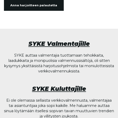
Anna harjoitteen palautetta
SYKE Valmentajille
SYKE auttaa valmentajia tuottamaan tehokkaita,
laadukkaita ja monipuolisia valmennussisältöjä, oli sitten
kysymys yksittäisistä harjoitusohjelmista tai moniulotteisista
verkkovalmennuksista.
SYKE Kuluttajille
Ei ole olemassa sellaista verkkovalmennusta, valmentajaa
tai asiantuntijaa joka sopii kaikille. Me haluamme auttaa
sinua löytämään itsellesi sopivan tavan muuttuvien trendien
ja villitysten joukosta.