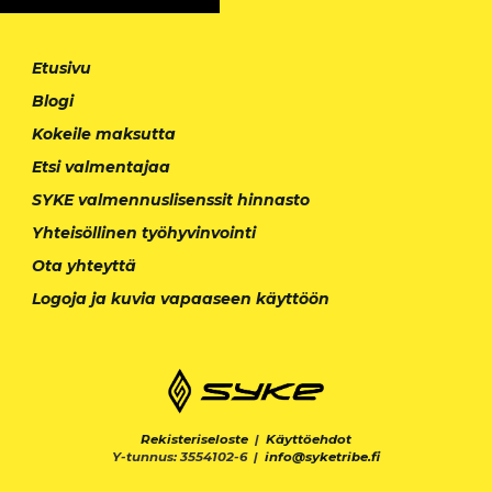
Etusivu
Blogi
Kokeile maksutta
Etsi valmentajaa
SYKE valmennuslisenssit hinnasto
Yhteisöllinen työhyvinvointi
Ota yhteyttä
Logoja ja kuvia vapaaseen käyttöön
Rekisteriseloste
|
Käyttöehdot
Y-tunnus: 3554102-6 |
info@syketribe.fi