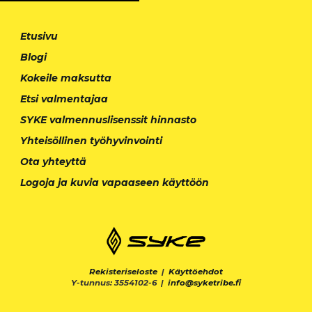
Etusivu
Blogi
Kokeile maksutta
Etsi valmentajaa
SYKE valmennuslisenssit hinnasto
Yhteisöllinen työhyvinvointi
Ota yhteyttä
Logoja ja kuvia vapaaseen käyttöön
Rekisteriseloste
|
Käyttöehdot
Y-tunnus: 3554102-6 |
info@syketribe.fi