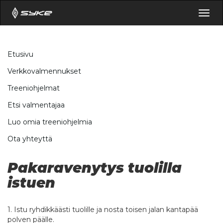
Togg
navig
Etusivu
Verkkovalmennukset
Treeniohjelmat
Etsi valmentajaa
Luo omia treeniohjelmia
Ota yhteyttä
Pakaravenytys tuolilla
istuen
1. Istu ryhdikkäästi tuolille ja nosta toisen jalan kantapää
polven päälle.