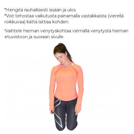
*Hengitä rauhallisesti sisään ja ulos
*Voit tehostaa vaikutusta painamalla vastakkaista (vierellä
roikkuvaa) kättä lattiaa kohden.
!Vaihtele hieman venytyskohtaa viemällä venytystä hieman
etuviistoon ja suoraan sivulle.