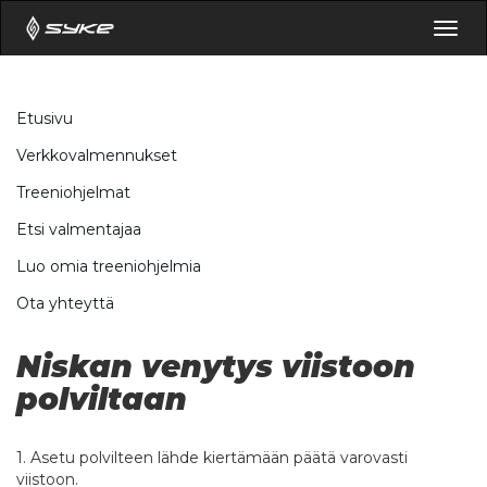
Togg
navig
Etusivu
Verkkovalmennukset
Treeniohjelmat
Etsi valmentajaa
Luo omia treeniohjelmia
Ota yhteyttä
Niskan venytys viistoon
polviltaan
1. Asetu polvilteen lähde kiertämään päätä varovasti
viistoon.