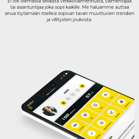
Ei ole olemassa sellaista verkkovalmennusta, valmentajaa
tai asiantuntijaa joka sopii kaikille. Me haluamme auttaa
sinua löytämään itsellesi sopivan tavan muuttuvien trendien
ja villitysten joukosta.