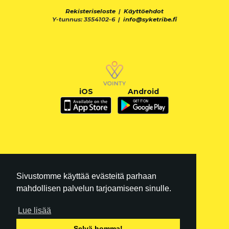
Rekisteriseloste
|
Käyttöehdot
Y-tunnus: 3554102-6 |
info@syketribe.fi
iOS
Android
Sivustomme käyttää evästeitä parhaan
mahdollisen palvelun tarjoamiseen sinulle.
Lue lisää
FI
|
EN
Selvä homma!