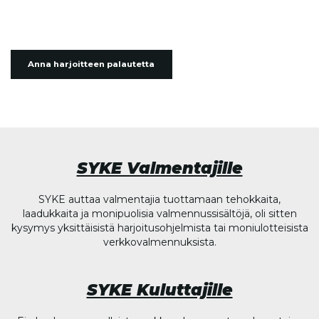
Anna harjoitteen palautetta
SYKE Valmentajille
SYKE auttaa valmentajia tuottamaan tehokkaita,
laadukkaita ja monipuolisia valmennussisältöjä, oli sitten
kysymys yksittäisistä harjoitusohjelmista tai moniulotteisista
verkkovalmennuksista.
SYKE Kuluttajille