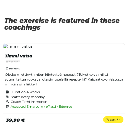
The exercise is featured in these
coachings
Timmi vatsa
(0 reviews)
Oletko miettinyt, miten kiinteytyä nopeasti?Toivotko valmiiksi
suunniteltua ruokavaliota simppeleillä resepteillä? Kaipaatko ohjeistusta
minkälaisilla liikkeill
Duration
4 weeks
Starts every monday
Coach Terhi Immonen
Accepted Smartum / ePassi / Edenred
39,90 €
To cart