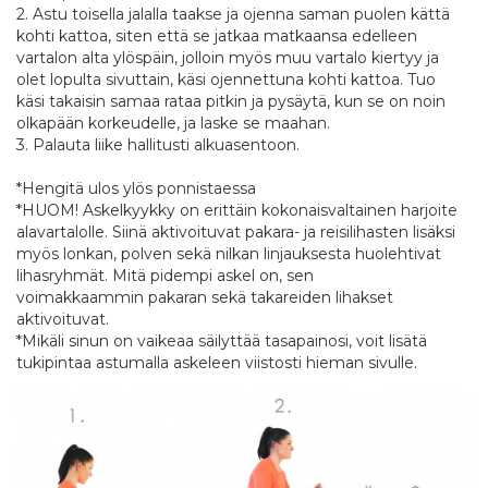
2. Astu toisella jalalla taakse ja ojenna saman puolen kättä
kohti kattoa, siten että se jatkaa matkaansa edelleen
vartalon alta ylöspäin, jolloin myös muu vartalo kiertyy ja
olet lopulta sivuttain, käsi ojennettuna kohti kattoa. Tuo
käsi takaisin samaa rataa pitkin ja pysäytä, kun se on noin
olkapään korkeudelle, ja laske se maahan.
3. Palauta liike hallitusti alkuasentoon.
*Hengitä ulos ylös ponnistaessa
*HUOM! Askelkyykky on erittäin kokonaisvaltainen harjoite
alavartalolle. Siinä aktivoituvat pakara- ja reisilihasten lisäksi
myös lonkan, polven sekä nilkan linjauksesta huolehtivat
lihasryhmät. Mitä pidempi askel on, sen
voimakkaammin pakaran sekä takareiden lihakset
aktivoituvat.
*Mikäli sinun on vaikeaa säilyttää tasapainosi, voit lisätä
tukipintaa astumalla askeleen viistosti hieman sivulle.