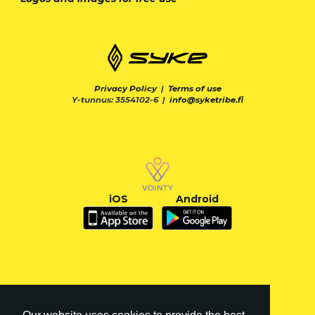
Privacy Policy
|
Terms of use
Y-tunnus: 3554102-6 |
info@syketribe.fi
iOS
Android