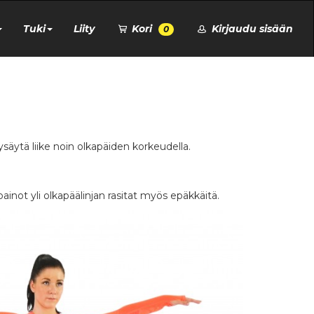
Tuki
Liity
Kori
Kirjaudu sisään
0
säytä liike noin olkapäiden korkeudella.
inot yli olkapäälinjan rasitat myös epäkkäitä.