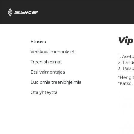
Vip
Etusivu
Verkkovalmennukset
1. Aset
Treeniohjelmat
2. Lähd
3. Pala
Etsi valmentajaa
*Hengit
Luo omia treeniohjelmia
*Katso,
Ota yhteyttä