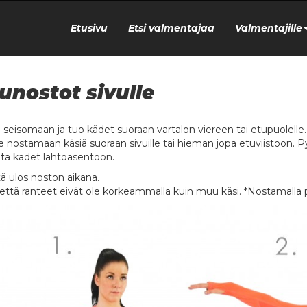
Etusivu
Etsi valmentajaa
Valmentajille
unostot sivulle
u seisomaan ja tuo kädet suoraan vartalon viereen tai etupuolelle.
e nostamaan käsiä suoraan sivuille tai hieman jopa etuviistoon. Py
uta kädet lähtöasentoon.
ä ulos noston aikana.
 että ranteet eivät ole korkeammalla kuin muu käsi. *Nostamalla pa