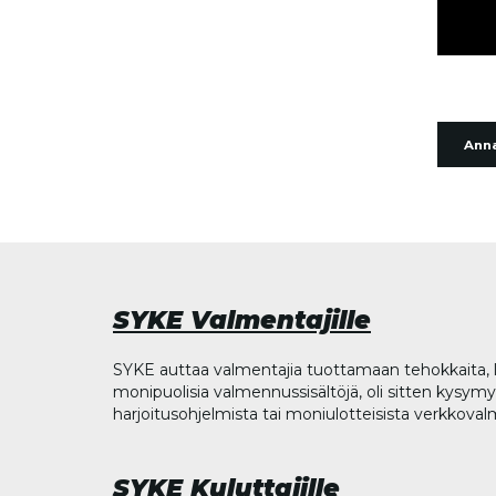
Anna
SYKE Valmentajille
SYKE auttaa valmentajia tuottamaan tehokkaita, l
monipuolisia valmennussisältöjä, oli sitten kysymys
harjoitusohjelmista tai moniulotteisista verkkova
SYKE Kuluttajille