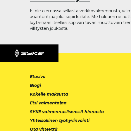
Ei ole olemassa sellaista verkkovalmennusta, valm
asiantuntijaa joka sopii kaikille. Me haluamme aut
löytämään itsellesi sopivan tavan muuttuvien tren
villitysten joukosta.
Etusivu
Blogi
Kokeile maksutta
Etsi valmentajaa
SYKE valmennuslisenssit hinnasto
Yhteisöllinen työhyvinvointi
Ota yhteyttä