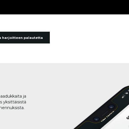
 harjoitteen palautetta
aadukkaita ja
 yksittäisistä
lmennuksista.