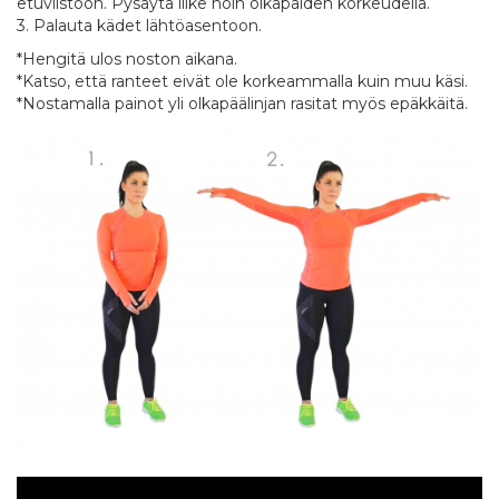
etuviistoon. Pysäytä liike noin olkapäiden korkeudella.
3. Palauta kädet lähtöasentoon.
*Hengitä ulos noston aikana.
*Katso, että ranteet eivät ole korkeammalla kuin muu käsi.
*Nostamalla painot yli olkapäälinjan rasitat myös epäkkäitä.