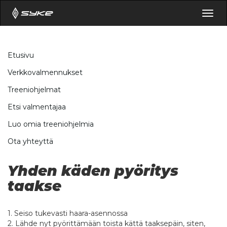
Togg
navig
Etusivu
Verkkovalmennukset
Treeniohjelmat
Etsi valmentajaa
Luo omia treeniohjelmia
Ota yhteyttä
Yhden käden pyöritys
taakse
1. Seiso tukevasti haara-asennossa
2. Lähde nyt pyörittämään toista kättä taaksepäin, siten,