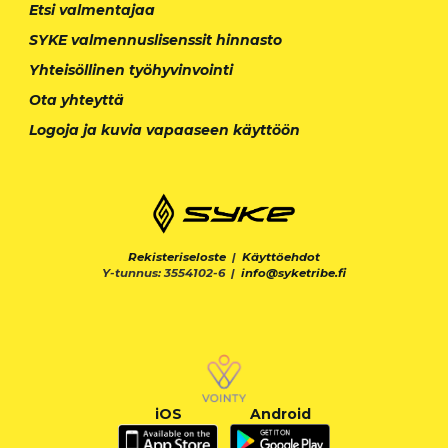
Etsi valmentajaa
SYKE valmennuslisenssit hinnasto
Yhteisöllinen työhyvinvointi
Ota yhteyttä
Logoja ja kuvia vapaaseen käyttöön
Rekisteriseloste
|
Käyttöehdot
Y-tunnus: 3554102-6 |
info@syketribe.fi
iOS
Android