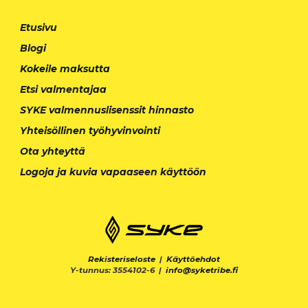
Etusivu
Blogi
Kokeile maksutta
Etsi valmentajaa
SYKE valmennuslisenssit hinnasto
Yhteisöllinen työhyvinvointi
Ota yhteyttä
Logoja ja kuvia vapaaseen käyttöön
Rekisteriseloste
|
Käyttöehdot
Y-tunnus: 3554102-6 |
info@syketribe.fi