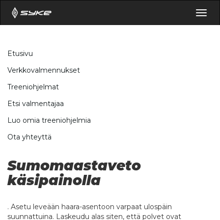
Togg
navig
Etusivu
Verkkovalmennukset
Treeniohjelmat
Etsi valmentajaa
Luo omia treeniohjelmia
Ota yhteyttä
Sumomaastaveto
käsipainolla
. Asetu leveään haara-asentoon varpaat ulospäin
suunnattuina. Laskeudu alas siten, että polvet ovat