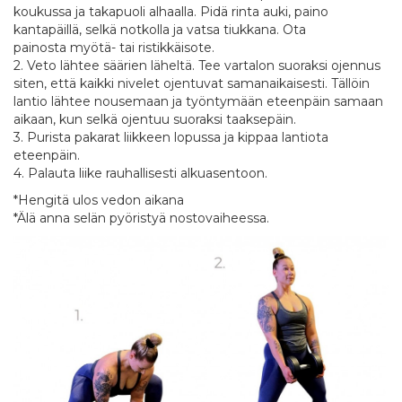
koukussa ja takapuoli alhaalla. Pidä rinta auki, paino
kantapäillä, selkä notkolla ja vatsa tiukkana. Ota
painosta myötä- tai ristikkäisote.
2. Veto lähtee säärien läheltä. Tee vartalon suoraksi ojennus
siten, että kaikki nivelet ojentuvat samanaikaisesti. Tällöin
lantio lähtee nousemaan ja työntymään eteenpäin samaan
aikaan, kun selkä ojentuu suoraksi taaksepäin.
3. Purista pakarat liikkeen lopussa ja kippaa lantiota
eteenpäin.
4. Palauta liike rauhallisesti alkuasentoon.
*Hengitä ulos vedon aikana
*Älä anna selän pyöristyä nostovaiheessa.