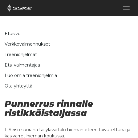
Togg
navig
Etusivu
Verkkovalmennukset
Treeniohjelmat
Etsi valmentajaa
Luo omia treeniohjelmia
Ota yhteyttä
Punnerrus rinnalle
ristikkäistaljassa
1. Seiso suorana tai ylävartalo hieman eteen taivutettuna ja
käsivarret hieman koukussa.