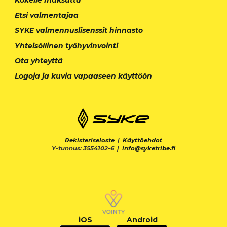
Kokeile maksutta
Etsi valmentajaa
SYKE valmennuslisenssit hinnasto
Yhteisöllinen työhyvinvointi
Ota yhteyttä
Logoja ja kuvia vapaaseen käyttöön
Rekisteriseloste
|
Käyttöehdot
Y-tunnus: 3554102-6 |
info@syketribe.fi
iOS
Android