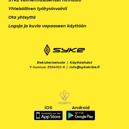
Yhteisöllinen työhyvinvointi
Ota yhteyttä
Logoja ja kuvia vapaaseen käyttöön
Rekisteriseloste
|
Käyttöehdot
Y-tunnus: 3554102-6 |
info@syketribe.fi
iOS
Android