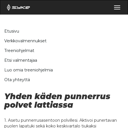
Togg
navig
Etusivu
Verkkovalmennukset
Treeniohjelmat
Etsi valmentajaa
Luo omia treeniohjelmia
Ota yhteyttä
Yhden käden punnerrus
polvet lattiassa
1. Asetu punnerrusasentoon polvillesi. Aktivoi punertavan
puolen lapatuki sekä koko keskivartalo tiukaksi