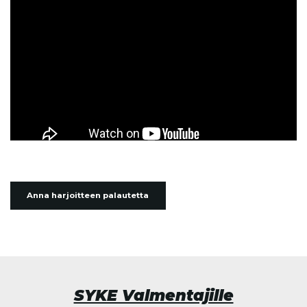
Anna harjoitteen palautetta
SYKE Valmentajille