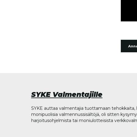
Anna
SYKE Valmentajille
SYKE auttaa valmentajia tuottamaan tehokkaita, l
monipuolisia valmennussisältöjä, oli sitten kysymys
harjoitusohjelmista tai moniulotteisista verkkova