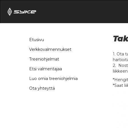
Tak
Etusivu
Verkkovalmennukset
1. Ota 
Treeniohjelmat
hartioit
2. Nost
Etsi valmentajaa
liikkeen
Luo omia treeniohjelmia
*Hengitä
*Saat l
Ota yhteyttä