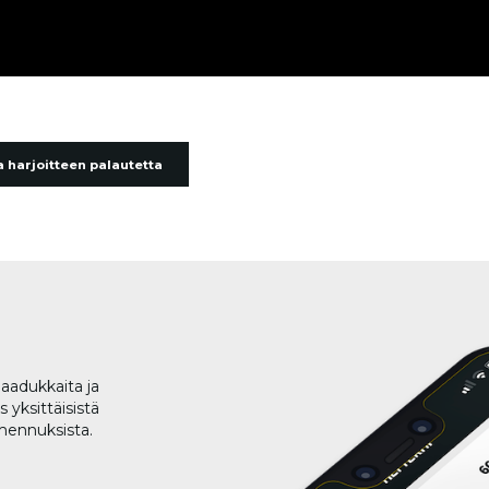
 harjoitteen palautetta
aadukkaita ja
 yksittäisistä
lmennuksista.