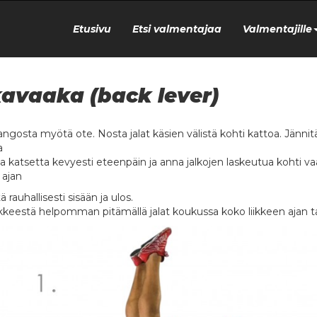
Etusivu
Etsi valmentajaa
Valmentajille
avaaka (back lever)
tangosta myötä ote. Nosta jalat käsien välistä kohti kattoa. Jänni
a
a katsetta kevyesti eteenpäin ja anna jalkojen laskeutua kohti v
 ajan
 rauhallisesti sisään ja ulos.
iikkeestä helpomman pitämällä jalat koukussa koko liikkeen ajan t