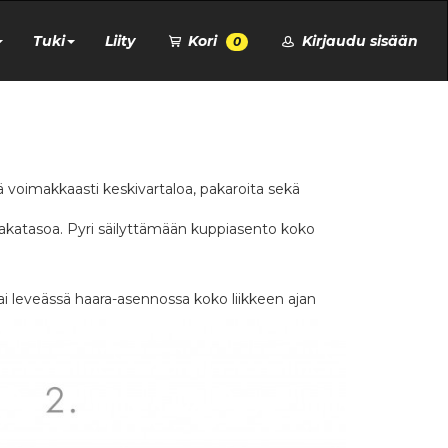
Tuki
Liity
Kori
Kirjaudu sisään
0
tä voimakkaasti keskivartaloa, pakaroita sekä
aakatasoa. Pyri säilyttämään kuppiasento koko
ai leveässä haara-asennossa koko liikkeen ajan