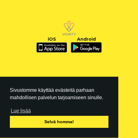
iOS
Android
Sivustomme käyttää evästeitä parhaan
mahdollisen palvelun tarjoamiseen sinulle.
Lue lisää
FI
|
EN
Selvä homma!