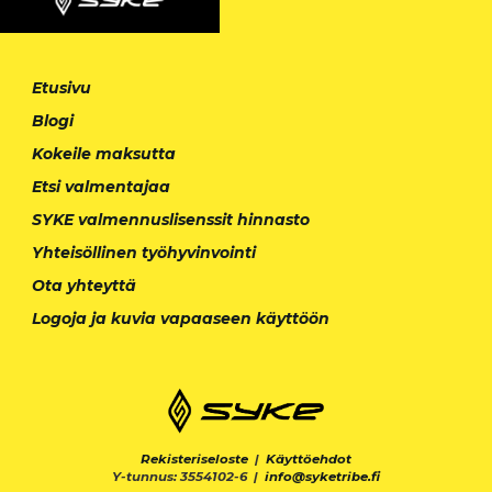
Etusivu
Blogi
Kokeile maksutta
Etsi valmentajaa
SYKE valmennuslisenssit hinnasto
Yhteisöllinen työhyvinvointi
Ota yhteyttä
Logoja ja kuvia vapaaseen käyttöön
Rekisteriseloste
|
Käyttöehdot
Y-tunnus: 3554102-6 |
info@syketribe.fi