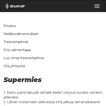
Togg
navig
Etusivu
Verkkovalmennukset
Treeniohjelmat
Etsi valmentajaa
Luo omia treeniohjelmia
Ota yhteyttä
Supermies
1. Asetu päinmakuulle lattialle kädet vietynä suoriksi vartalon
jatkeeksi.
2. Lähde nostamaan sekä käsiä että jalkoja samanaikaisesti