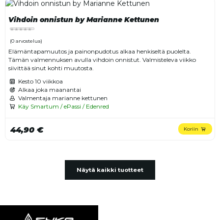
Vihdoin onnistun by Marianne Kettunen
(0 arvostelua)
Elämäntapamuutos ja painonpudotus alkaa henkiseltä puolelta.
Tämän valmennuksen avulla vihdoin onnistut. Valmisteleva viikko
siivittää sinut kohti muutosta.
Kesto
10 viikkoa
Alkaa joka maanantai
Valmentaja marianne kettunen
Käy Smartum / ePassi / Edenred
44,90 €
Koriin
Näytä kaikki tuotteet