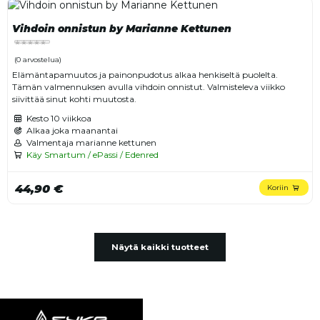
Vihdoin onnistun by Marianne Kettunen
(0 arvostelua)
Elämäntapamuutos ja painonpudotus alkaa henkiseltä puolelta.
Tämän valmennuksen avulla vihdoin onnistut. Valmisteleva viikko
siivittää sinut kohti muutosta.
Kesto
10 viikkoa
Alkaa joka maanantai
Valmentaja marianne kettunen
Käy Smartum / ePassi / Edenred
44,90 €
Koriin
Näytä kaikki tuotteet