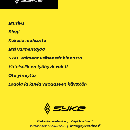
Etusivu
Blogi
Kokeile maksutta
Etsi valmentajaa
SYKE valmennuslisenssit hinnasto
Yhteisöllinen työhyvinvointi
Ota yhteyttä
Logoja ja kuvia vapaaseen käyttöön
Rekisteriseloste
|
Käyttöehdot
Y-tunnus: 3554102-6 |
info@syketribe.fi