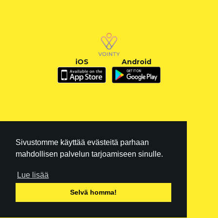
iOS
Android
Sivustomme käyttää evästeitä parhaan
mahdollisen palvelun tarjoamiseen sinulle.
Lue lisää
FI
|
EN
Selvä homma!