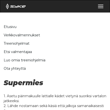
Togg
navig
Etusivu
Verkkovalmennukset
Treeniohjelmat
Etsi valmentajaa
Luo omia treeniohjelmia
Ota yhteyttä
Supermies
1. Asetu päinmakuulle lattialle kädet vietynä suoriksi vartalon
jatkeeksi.
2. Lähde nostamaan sekä käsiä että jalkoja samanaikaisesti