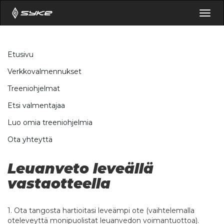
Togg
navig
Etusivu
Verkkovalmennukset
Treeniohjelmat
Etsi valmentajaa
Luo omia treeniohjelmia
Ota yhteyttä
Leuanveto leveällä
vastaotteella
1. Ota tangosta hartioitasi leveämpi ote (vaihtelemalla
oteleveyttä monipuolistat leuanvedon voimantuottoa).