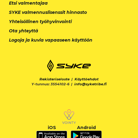
Etsi valmentajaa
SYKE valmennuslisenssit hinnasto
Yhteisöllinen työhyvinvointi
Ota yhteyttä
Logoja ja kuvia vapaaseen käyttöön
Rekisteriseloste
|
Käyttöehdot
Y-tunnus: 3554102-6 |
info@syketribe.fi
iOS
Android