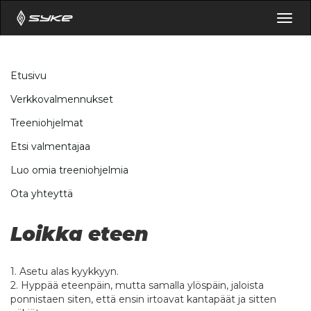
Togg
navig
Etusivu
Verkkovalmennukset
Treeniohjelmat
Etsi valmentajaa
Luo omia treeniohjelmia
Ota yhteyttä
Loikka eteen
1. Asetu alas kyykkyyn.
2. Hyppää eteenpäin, mutta samalla ylöspäin, jaloista
ponnistaen siten, että ensin irtoavat kantapäät ja sitten