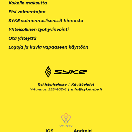
Kokeile maksutta
Etsi valmentajaa
SYKE valmennuslisenssit hinnasto
Yhteisöllinen työhyvinvointi
Ota yhteyttä
Logoja ja kuvia vapaaseen käyttöön
Rekisteriseloste
|
Käyttöehdot
Y-tunnus: 3554102-6 |
info@syketribe.fi
iOS
Android