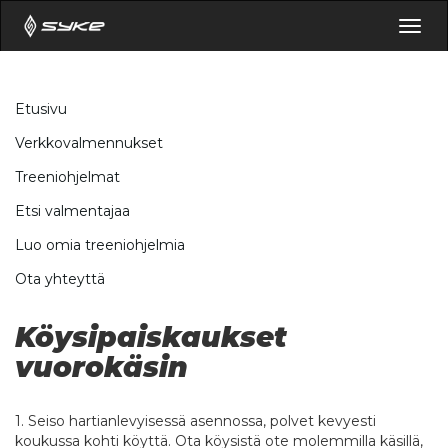
Togg
navig
Etusivu
Verkkovalmennukset
Treeniohjelmat
Etsi valmentajaa
Luo omia treeniohjelmia
Ota yhteyttä
Köysipaiskaukset
vuorokäsin
1. Seiso hartianlevyisessä asennossa, polvet kevyesti
koukussa kohti köyttä. Ota köysistä ote molemmilla käsillä,