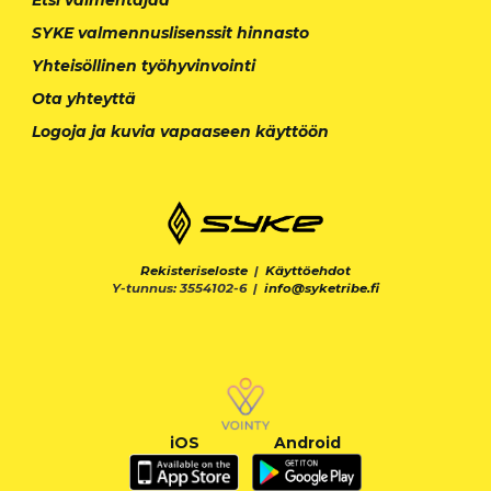
SYKE valmennuslisenssit hinnasto
Yhteisöllinen työhyvinvointi
Ota yhteyttä
Logoja ja kuvia vapaaseen käyttöön
Rekisteriseloste
|
Käyttöehdot
Y-tunnus: 3554102-6 |
info@syketribe.fi
iOS
Android