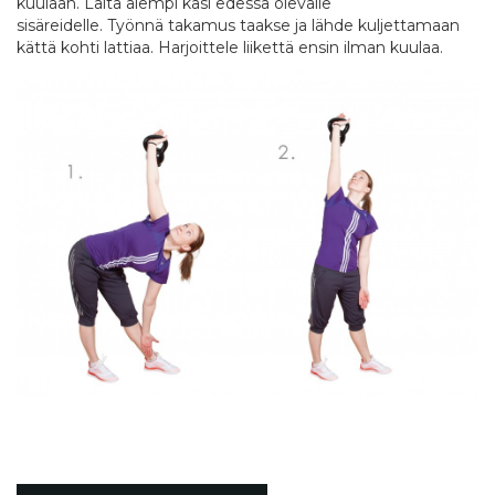
kuulaan. Laita alempi käsi edessä olevalle
sisäreidelle. Työnnä takamus taakse ja lähde kuljettamaan
kättä kohti lattiaa. Harjoittele liikettä ensin ilman kuulaa.