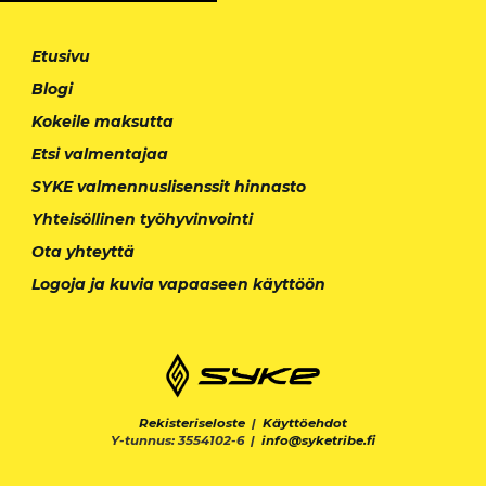
Etusivu
Blogi
Kokeile maksutta
Etsi valmentajaa
SYKE valmennuslisenssit hinnasto
Yhteisöllinen työhyvinvointi
Ota yhteyttä
Logoja ja kuvia vapaaseen käyttöön
Rekisteriseloste
|
Käyttöehdot
Y-tunnus: 3554102-6 |
info@syketribe.fi