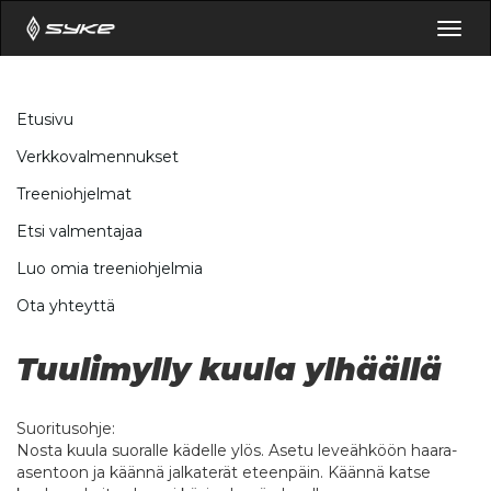
Togg
navig
Etusivu
Verkkovalmennukset
Treeniohjelmat
Etsi valmentajaa
Luo omia treeniohjelmia
Ota yhteyttä
Tuulimylly kuula ylhäällä
Suoritusohje:
Nosta kuula suoralle kädelle ylös. Asetu leveähköön haara-
asentoon ja käännä jalkaterät eteenpäin. Käännä katse