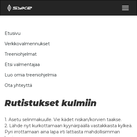
Togg
navig
Etusivu
Verkkovalmennukset
Treeniohjelmat
Etsi valmentajaa
Luo omia treeniohjelmia
Ota yhteyttä
Rutistukset kulmiin
1. Asetu selinmakuulle. Vie kädet niskan/korvien taakse.
2. Lähde nyt kurkottamaan kyynärpäällä vastakkaista kylkeä.
Pyri irrottamaan aina lapa irti lattiasta mahdollisimman