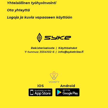
Yhteisöllinen työhyvinvointi
Ota yhteyttä
Logoja ja kuvia vapaaseen käyttöön
Rekisteriseloste
|
Käyttöehdot
Y-tunnus: 3554102-6 |
info@syketribe.fi
iOS
Android