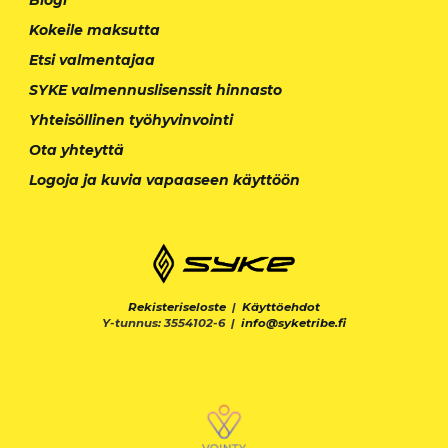
Kokeile maksutta
Etsi valmentajaa
SYKE valmennuslisenssit hinnasto
Yhteisöllinen työhyvinvointi
Ota yhteyttä
Logoja ja kuvia vapaaseen käyttöön
Rekisteriseloste
|
Käyttöehdot
Y-tunnus: 3554102-6 |
info@syketribe.fi