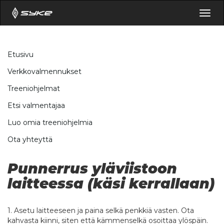
Togg
navig
Etusivu
Verkkovalmennukset
Treeniohjelmat
Etsi valmentajaa
Luo omia treeniohjelmia
Ota yhteyttä
Punnerrus yläviistoon
laitteessa (käsi kerrallaan)
1. Asetu laitteeseen ja paina selkä penkkiä vasten. Ota
kahvasta kiinni, siten että kämmenselkä osoittaa ylöspäin.