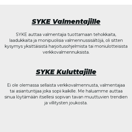
SYKE Valmentajille
SYKE auttaa valmentajia tuottamaan tehokkaita,
laadukkaita ja monipuolisia valmennussisältöjä, oli sitten
kysymys yksittäisistä harjoitusohjelmista tai moniulotteisista
verkkovalmennuksista.
SYKE Kuluttajille
Ei ole olemassa sellaista verkkovalmennusta, valmentajaa
tai asiantuntijaa joka sopii kaikille. Me haluamme auttaa
sinua löytämään itsellesi sopivan tavan muuttuvien trendien
ja villitysten joukosta.