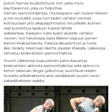
polvet hieman koukistettuna. Voit valita myös
käyntiasennon, joka voi helpottaa
hieman asennonhallintaa. Ota käsipaino vain toiseen käteen
ja tee soutuliike, jossa tuot käden vartalon vierestä
kohtisuoraan ylös olkapääjohtoisesti niin pitkälle, kunnes
saat puristettua lapaluun tiukasti lähelle
selkärankaa. Käsipaino tulee kyljen alueelle, vartalon
viereen. Voit halutessasi lisätä liikkeen loppuun pienen
kierron keskivartalosta. Palauta alkuasentoon ja toista
liike. Keskity tekemään liikettä yläselän lihaksilla. Liikkeessä
tehostuu keskivartalon asennonhallinta.
Huom! Liikkeessä toispuoleinen paino kasvattaa
keskivartalon aktiivista asennonhallintaa sekä aktivoi ns.
kehon takaosan slingiä (jatkumoa), suorittavan käden
leveästä selkälihaksesta aina vastakkaisen puolen isoon
pakaralihakseen saakka.