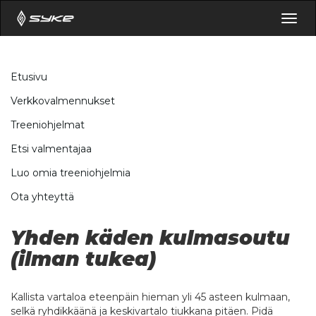
Togg
navig
Etusivu
Verkkovalmennukset
Treeniohjelmat
Etsi valmentajaa
Luo omia treeniohjelmia
Ota yhteyttä
Yhden käden kulmasoutu
(ilman tukea)
Kallista vartaloa eteenpäin hieman yli 45 asteen kulmaan,
selkä ryhdikkäänä ja keskivartalo tiukkana pitäen. Pidä