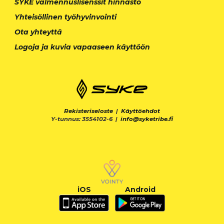
SYKE valmennuslisenssit hinnasto
Yhteisöllinen työhyvinvointi
Ota yhteyttä
Logoja ja kuvia vapaaseen käyttöön
Rekisteriseloste
|
Käyttöehdot
Y-tunnus: 3554102-6 |
info@syketribe.fi
iOS
Android