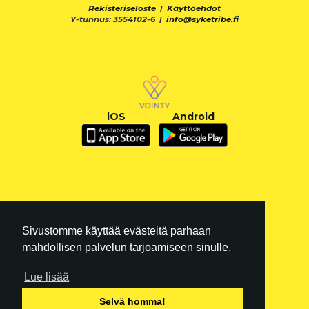
Rekisteriseloste
|
Käyttöehdot
Y-tunnus: 3554102-6 |
info@syketribe.fi
iOS
Android
Sivustomme käyttää evästeitä parhaan
mahdollisen palvelun tarjoamiseen sinulle.
Lue lisää
FI
|
EN
Selvä homma!