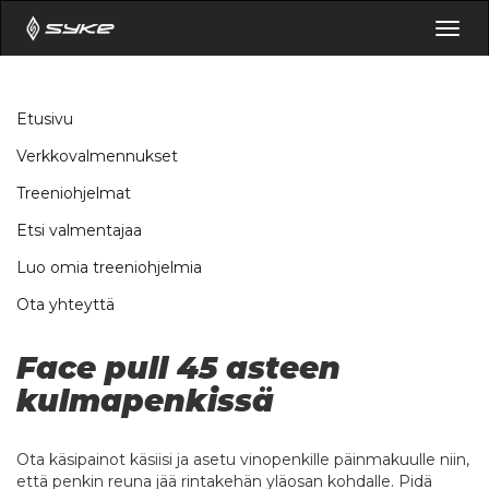
Togg
navig
Etusivu
Verkkovalmennukset
Treeniohjelmat
Etsi valmentajaa
Luo omia treeniohjelmia
Ota yhteyttä
Face pull 45 asteen
kulmapenkissä
Ota käsipainot käsiisi ja asetu vinopenkille päinmakuulle niin,
että penkin reuna jää rintakehän yläosan kohdalle. Pidä