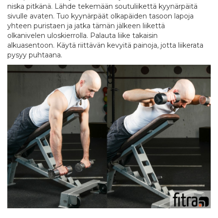
niska pitkänä. Lähde tekemään soutuliikettä kyynärpäitä
sivulle avaten. Tuo kyynärpäät olkapäiden tasoon lapoja
yhteen puristaen ja jatka tämän jälkeen liikettä
olkanivelen uloskierrolla. Palauta liike takaisin
alkuasentoon. Käytä riittävän kevyitä painoja, jotta liikerata
pysyy puhtaana.