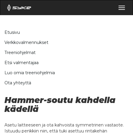
Togg
navig
Etusivu
Verkkovalmennukset
Treeniohjelmat
Etsi valmentajaa
Luo omia treeniohjelmia
Ota yhteyttä
Hammer-soutu kahdella
kädellä
Asetu laitteeseen ja ota kahvoista symmetrinen vastaote.
Istuudu penkkiin niin, että tuki asettuu rintakehän