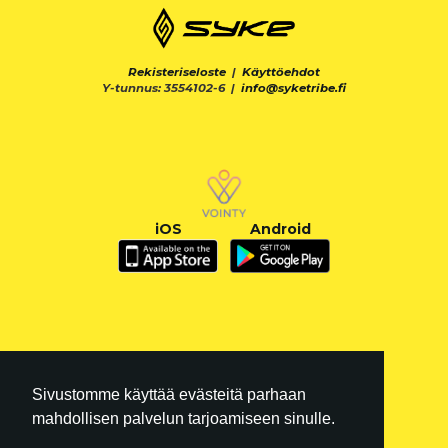
Rekisteriseloste
|
Käyttöehdot
Y-tunnus: 3554102-6 |
info@syketribe.fi
iOS
Android
Sivustomme käyttää evästeitä parhaan
mahdollisen palvelun tarjoamiseen sinulle.