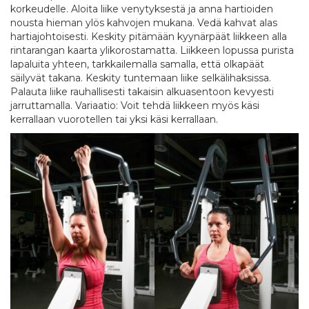
korkeudelle. Aloita liike venytyksestä ja anna hartioiden
nousta hieman ylös kahvojen mukana. Vedä kahvat alas
hartiajohtoisesti. Keskity pitämään kyynärpäät liikkeen alla
rintarangan kaarta ylikorostamatta. Liikkeen lopussa purista
lapaluita yhteen, tarkkailemalla samalla, että olkapäät
säilyvät takana. Keskity tuntemaan liike selkälihaksissa.
Palauta liike rauhallisesti takaisin alkuasentoon kevyesti
jarruttamalla. Variaatio: Voit tehdä liikkeen myös käsi
kerrallaan vuorotellen tai yksi käsi kerrallaan.