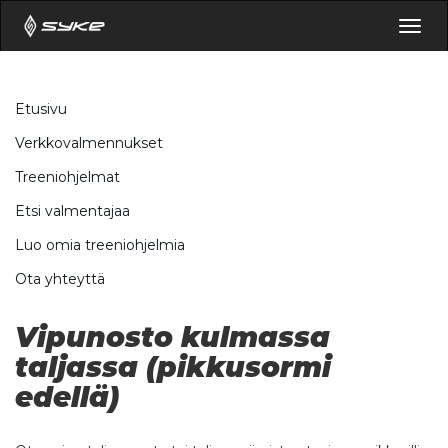
Togg
navig
Etusivu
Verkkovalmennukset
Treeniohjelmat
Etsi valmentajaa
Luo omia treeniohjelmia
Ota yhteyttä
Vipunosto kulmassa
taljassa (pikkusormi
edellä)