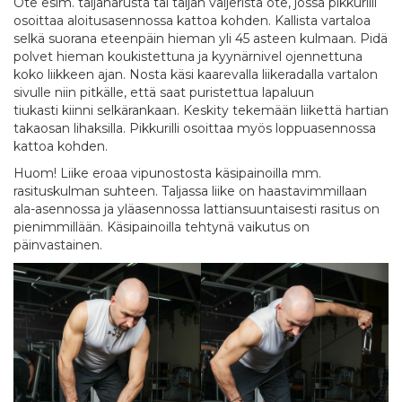
Ote esim. taljanarusta tai taljan vaijerista ote, jossa pikkurilli
osoittaa aloitusasennossa kattoa kohden. Kallista vartaloa
selkä suorana eteenpäin hieman yli 45 asteen kulmaan. Pidä
polvet hieman koukistettuna ja kyynärnivel ojennettuna
koko liikkeen ajan. Nosta käsi kaarevalla liikeradalla vartalon
sivulle niin pitkälle, että saat puristettua lapaluun
tiukasti kiinni selkärankaan. Keskity tekemään liikettä hartian
takaosan lihaksilla. Pikkurilli osoittaa myös loppuasennossa
kattoa kohden.
Huom! Liike eroaa vipunostosta käsipainoilla mm.
rasituskulman suhteen. Taljassa liike on haastavimmillaan
ala-asennossa ja yläasennossa lattiansuuntaisesti rasitus on
pienimmillään. Käsipainoilla tehtynä vaikutus on
päinvastainen.