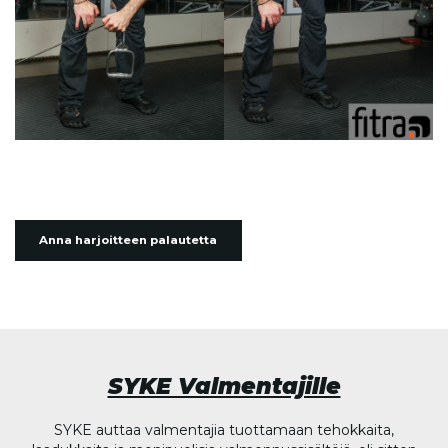
Anna harjoitteen palautetta
SYKE Valmentajille
SYKE auttaa valmentajia tuottamaan tehokkaita,