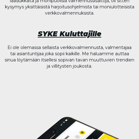
laadukkaita ja monipuolisia valmennussisältöjä, oli sitten
kysymys yksittäisistä harjoitusohjelmista tai moniulotteisista
verkkovalmennuksista.
SYKE Kuluttajille
Ei ole olemassa sellaista verkkovalmennusta, valmentajaa
tai asiantuntijaa joka sopii kaikille. Me haluamme auttaa
sinua löytämään itsellesi sopivan tavan muuttuvien trendien
ja villitysten joukosta.