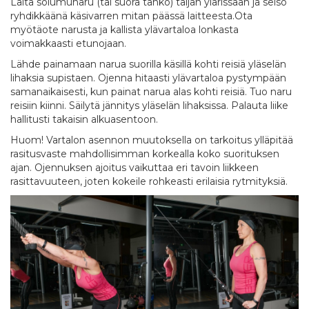
Laita solumunaru (tai suora tanko) taljan ylärissaan ja seiso
ryhdikkäänä käsivarren mitan päässä laitteesta.Ota
myötäote narusta ja kallista ylävartaloa lonkasta
voimakkaasti etunojaan.
Lähde painamaan narua suorilla käsillä kohti reisiä yläselän
lihaksia supistaen. Ojenna hitaasti ylävartaloa pystympään
samanaikaisesti, kun painat narua alas kohti reisiä. Tuo naru
reisiin kiinni. Säilytä jännitys yläselän lihaksissa. Palauta liike
hallitusti takaisin alkuasentoon.
Huom! Vartalon asennon muutoksella on tarkoitus ylläpitää
rasitusvaste mahdollisimman korkealla koko suorituksen
ajan. Ojennuksen ajoitus vaikuttaa eri tavoin liikkeen
rasittavuuteen, joten kokeile rohkeasti erilaisia rytmityksiä.