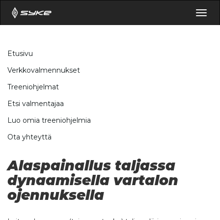
Togg
navig
Etusivu
Verkkovalmennukset
Treeniohjelmat
Etsi valmentajaa
Luo omia treeniohjelmia
Ota yhteyttä
Alaspainallus taljassa
dynaamisella vartalon
ojennuksella