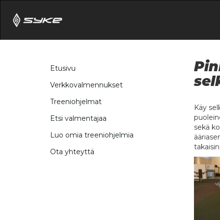
Pin
Etusivu
sel
Verkkovalmennukset
Treeniohjelmat
Käy selk
puolein
Etsi valmentajaa
sekä ko
Luo omia treeniohjelmia
ääriase
takaisi
Ota yhteyttä