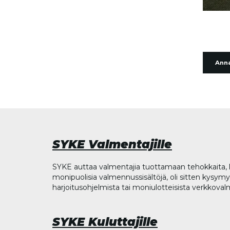
Anna
SYKE Valmentajille
SYKE auttaa valmentajia tuottamaan tehokkaita, l
monipuolisia valmennussisältöjä, oli sitten kysymys
harjoitusohjelmista tai moniulotteisista verkkova
SYKE Kuluttajille