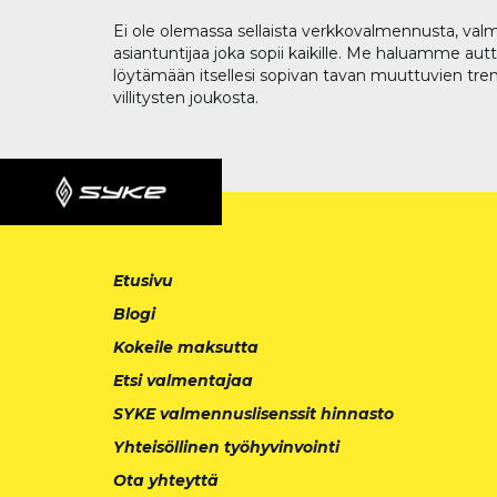
Ei ole olemassa sellaista verkkovalmennusta, valm
asiantuntijaa joka sopii kaikille. Me haluamme aut
löytämään itsellesi sopivan tavan muuttuvien tren
villitysten joukosta.
Etusivu
Blogi
Kokeile maksutta
Etsi valmentajaa
SYKE valmennuslisenssit hinnasto
Yhteisöllinen työhyvinvointi
Ota yhteyttä