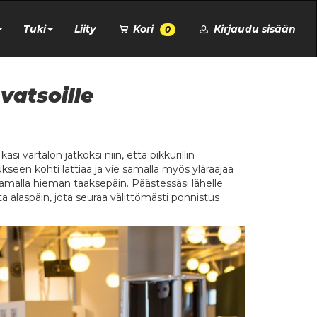
Tuki
Liity
Kori
Kirjaudu sisään
0
vatsoille
si vartalon jatkoksi niin, että pikkurillin
seen kohti lattiaa ja vie samalla myös yläraajaa
 samalla hieman taaksepäin. Päästessäsi lähelle
a alaspäin, jota seuraa välittömästi ponnistus