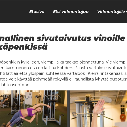
Etusivu
Etsi valmentajaa
Valmentajille
nallinen sivutaivutus vinoille 
käpenkissä
äpenkkiin kyljelleen, ylempi jalka taakse ojennettuna. Vie ylempi kä
en kämmenen osa on lattiaa kohden. Päästä vartalosi sivutaivutuk
hti lattiaa että ylöspäin suhteessa vartaloosi. Kierrä rintakehääsi
ntoa voit käyttää pehmeää rekyyliä eli rauhallista lyhyttä pudotust
n lähtöasentoon.