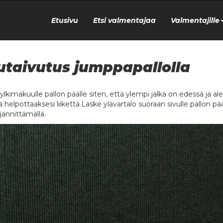
Etusivu
Etsi valmentajaa
Valmentajille
utaivutus jumppapallolla
lkimakuulle pallon päälle siten, että ylempi jalka on edessä ja alem
 helpottaaksesi liikettä.Laske ylävartalo suoraan sivulle pallon pää
 jännittämällä.