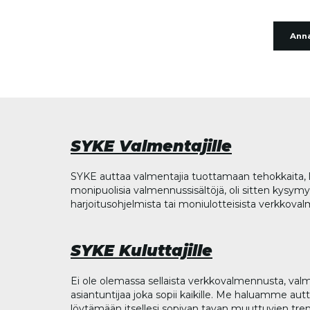
Anna
SYKE Valmentajille
SYKE auttaa valmentajia tuottamaan tehokkaita, l
monipuolisia valmennussisältöjä, oli sitten kysymys
harjoitusohjelmista tai moniulotteisista verkkova
SYKE Kuluttajille
Ei ole olemassa sellaista verkkovalmennusta, valm
asiantuntijaa joka sopii kaikille. Me haluamme aut
löytämään itsellesi sopivan tavan muuttuvien tren