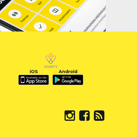
iOS
Android