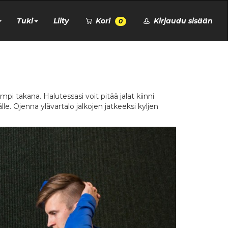
Tuki
Liity
Kori
Kirjaudu sisään
0
pi takana. Halutessasi voit pitää jalat kiinni
lle. Ojenna ylävartalo jalkojen jatkeeksi kyljen