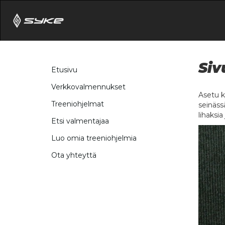
Siv
Etusivu
Verkkovalmennukset
Asetu ky
Treeniohjelmat
seinässä
lihaksia
Etsi valmentajaa
Luo omia treeniohjelmia
Ota yhteyttä