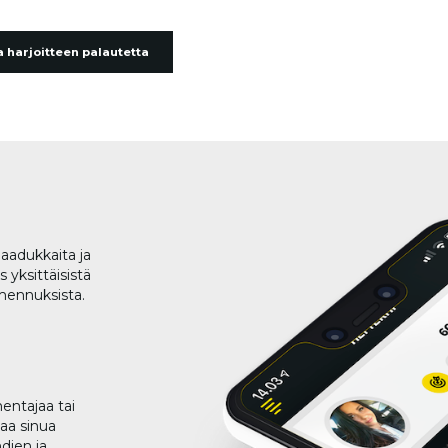
 harjoitteen palautetta
aadukkaita ja
 yksittäisistä
lmennuksista.
entajaa tai
taa sinua
dien ja