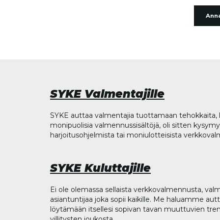
Anna
SYKE Valmentajille
SYKE auttaa valmentajia tuottamaan tehokkaita, l
monipuolisia valmennussisältöjä, oli sitten kysymys
harjoitusohjelmista tai moniulotteisista verkkova
SYKE Kuluttajille
Ei ole olemassa sellaista verkkovalmennusta, valm
asiantuntijaa joka sopii kaikille. Me haluamme aut
löytämään itsellesi sopivan tavan muuttuvien tren
villitysten joukosta.