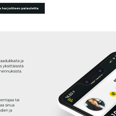
 harjoitteen palautetta
aadukkaita ja
 yksittäisistä
lmennuksista.
entajaa tai
taa sinua
dien ja