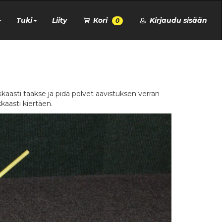
Tuki
Liity
Kori
Kirjaudu sisään
0
aasti taakse ja pidä polvet aavistuksen verran
kkaasti kiertäen.