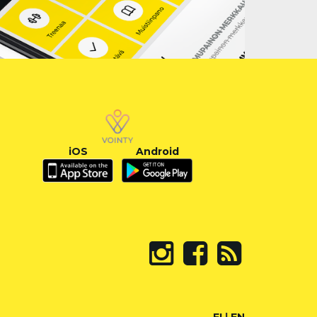
iOS
Android