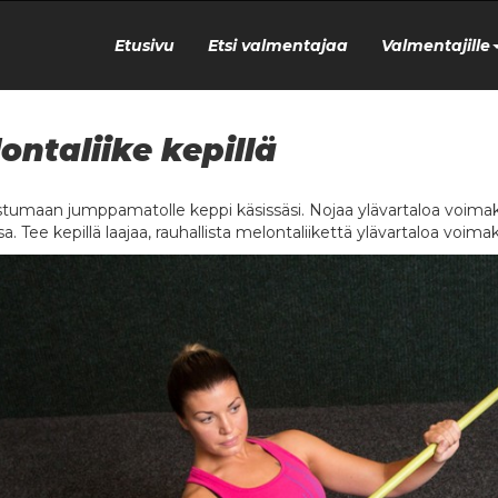
Etusivu
Etsi valmentajaa
Valmentajille
ontaliike kepillä
stumaan jumppamatolle keppi käsissäsi. Nojaa ylävartaloa voimakk
. Tee kepillä laajaa, rauhallista melontaliikettä ylävartaloa voima