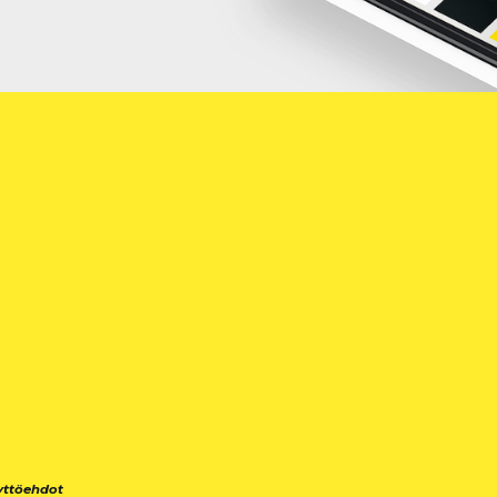
yttöehdot