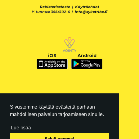
Rekisteriseloste
|
Käyttöehdot
Y-tunnus: 3554102-6 |
info@syketribe.fi
iOS
Android
Sivustomme käyttää evästeitä parhaan
mahdollisen palvelun tarjoamiseen sinulle.
Lue lisää
FI
|
EN
Selvä homma!