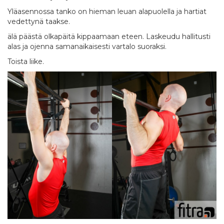
Yläasennossa tanko on hieman leuan alapuolella ja hartiat
vedettynä taakse.
älä päästä olkapäitä kippaamaan eteen. Laskeudu hallitusti
alas ja ojenna samanaikaisesti vartalo suoraksi.
Toista liike.