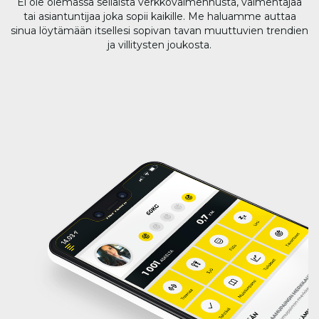
Ei ole olemassa sellaista verkkovalmennusta, valmentajaa
tai asiantuntijaa joka sopii kaikille. Me haluamme auttaa
sinua löytämään itsellesi sopivan tavan muuttuvien trendien
ja villitysten joukosta.