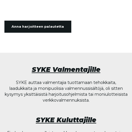
Anna harjoitteen palautetta
SYKE Valmentajille
SYKE auttaa valmentajia tuottamaan tehokkaita,
laadukkaita ja monipuolisia valmennussisältöjä, oli sitten
kysymys yksittäisistä harjoitusohjelmista tai moniulotteisista
verkkovalmennuksista.
SYKE Kuluttajille