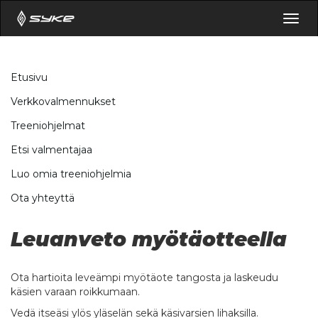
Togg
navig
Etusivu
Verkkovalmennukset
Treeniohjelmat
Etsi valmentajaa
Luo omia treeniohjelmia
Ota yhteyttä
Leuanveto myötäotteella
Ota hartioita leveämpi myötäote tangosta ja laskeudu
käsien varaan roikkumaan.
Vedä itseäsi ylös yläselän sekä käsivarsien lihaksilla.