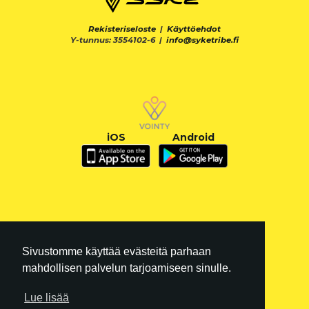
Rekisteriseloste
|
Käyttöehdot
Y-tunnus: 3554102-6 |
info@syketribe.fi
iOS
Android
Sivustomme käyttää evästeitä parhaan
mahdollisen palvelun tarjoamiseen sinulle.
Lue lisää
FI
|
EN