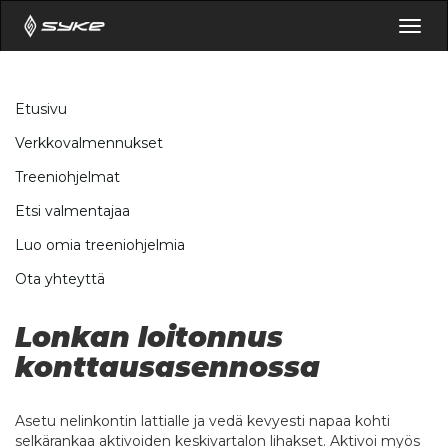
Togg
navig
Etusivu
Verkkovalmennukset
Treeniohjelmat
Etsi valmentajaa
Luo omia treeniohjelmia
Ota yhteyttä
Lonkan loitonnus
konttausasennossa
Asetu nelinkontin lattialle ja vedä kevyesti napaa kohti
selkärankaa aktivoiden keskivartalon lihakset. Aktivoi myös