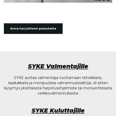
Anna harjoitteen palautetta
SYKE Valmentajille
SYKE auttaa valmentajia tuottamaan tehokkaita,
laadukkaita ja monipuolisia valmennussisältöjä, oli sitten
kysymys yksittäisistä harjoitusohjelmista tai moniulotteisista
verkkovalmennuksista.
SYKE Kuluttajille