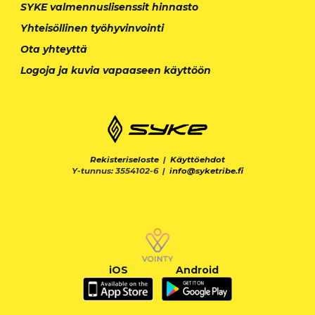
SYKE valmennuslisenssit hinnasto
Yhteisöllinen työhyvinvointi
Ota yhteyttä
Logoja ja kuvia vapaaseen käyttöön
Rekisteriseloste
|
Käyttöehdot
Y-tunnus: 3554102-6 |
info@syketribe.fi
iOS
Android