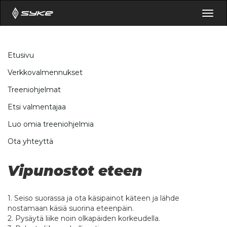
Togg
navig
Etusivu
Verkkovalmennukset
Treeniohjelmat
Etsi valmentajaa
Luo omia treeniohjelmia
Ota yhteyttä
Vipunostot eteen
1. Seiso suorassa ja ota käsipainot käteen ja lähde
nostamaan käsiä suorina eteenpäin.
2. Pysäytä liike noin olkapäiden korkeudella.