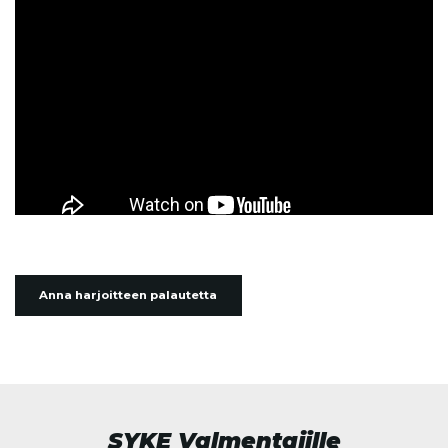
Anna harjoitteen palautetta
SYKE Valmentajille