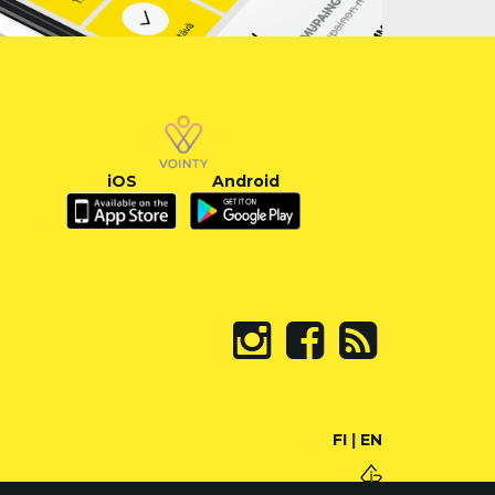
iOS
Android
FI
|
EN