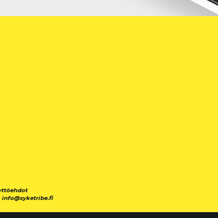
yttöehdot
|
info@syketribe.fi