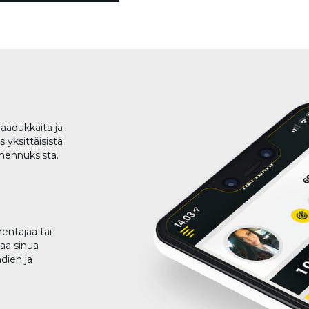
aadukkaita ja
 yksittäisistä
lmennuksista.
entajaa tai
taa sinua
dien ja