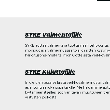
SYKE Valmentajille
SYKE auttaa valmentajia tuottamaan tehokkaita, l
monipuolisia valmennussisältöjä, oli sitten kysymys
harjoitusohjelmista tai moniulotteisista verkkova
SYKE Kuluttajille
Ei ole olemassa sellaista verkkovalmennusta, valm
asiantuntijaa joka sopii kaikille. Me haluamme aut
löytämään itsellesi sopivan tavan muuttuvien tren
villitysten joukosta.