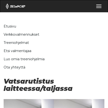
Togg
navig
Etusivu
Verkkovalmennukset
Treeniohjelmat
Etsi valmentajaa
Luo omia treeniohjelmia
Ota yhteyttä
Vatsarutistus
laitteessa/taljassa