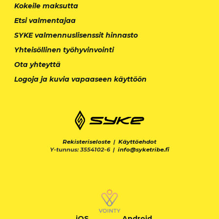
Kokeile maksutta
Etsi valmentajaa
SYKE valmennuslisenssit hinnasto
Yhteisöllinen työhyvinvointi
Ota yhteyttä
Logoja ja kuvia vapaaseen käyttöön
Rekisteriseloste
|
Käyttöehdot
Y-tunnus: 3554102-6 |
info@syketribe.fi
iOS
Android