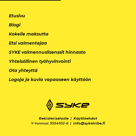
Etusivu
Blogi
Kokeile maksutta
Etsi valmentajaa
SYKE valmennuslisenssit hinnasto
Yhteisöllinen työhyvinvointi
Ota yhteyttä
Logoja ja kuvia vapaaseen käyttöön
Rekisteriseloste
|
Käyttöehdot
Y-tunnus: 3554102-6 |
info@syketribe.fi