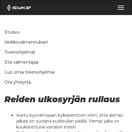
Togg
navig
Etusivu
Verkkovalmennukset
Treeniohjelmat
Etsi valmentajaa
Luo omia treeniohjelmia
Ota yhteyttä
Reiden ulkosyrjän rullaus
Asetu kyynärnojaan kylkiasentoon siten, että alempi
jalkasi on suorana putkirullan päällä. Ylempi jalka on
koukistettuna vartalon eteen.