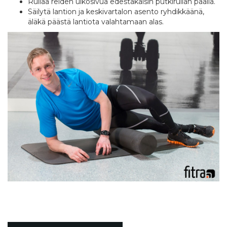
Rullaa reiden ulkosivua edestakaisin putkirullan päällä.
Säilytä lantion ja keskivartalon asento ryhdikkäänä,
äläkä päästä lantiota valahtamaan alas.