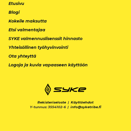
Etusivu
Blogi
Kokeile maksutta
Etsi valmentajaa
SYKE valmennuslisenssit hinnasto
Yhteisöllinen työhyvinvointi
Ota yhteyttä
Logoja ja kuvia vapaaseen käyttöön
Rekisteriseloste
|
Käyttöehdot
Y-tunnus: 3554102-6 |
info@syketribe.fi