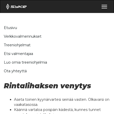
Togg
navig
Etusivu
Verkkovalmennukset
Treeniohjelmat
Etsi valmentajaa
Luo omia treeniohjelmia
Ota yhteyttä
Rintalihaksen venytys
Aseta toinen kyynärvartesi seinää vasten. Olkavarsi on
vaakatasossa.
Käännä vartaloa poispäin kädestä, kunnes tunnet