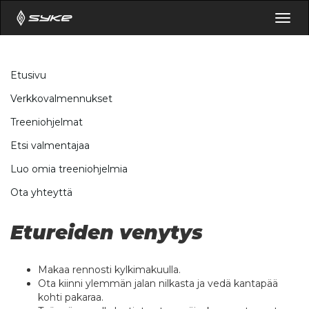
Togg
navig
Etusivu
Verkkovalmennukset
Treeniohjelmat
Etsi valmentajaa
Luo omia treeniohjelmia
Ota yhteyttä
Etureiden venytys
Makaa rennosti kylkimakuulla.
Ota kiinni ylemmän jalan nilkasta ja vedä kantapää
kohti pakaraa.