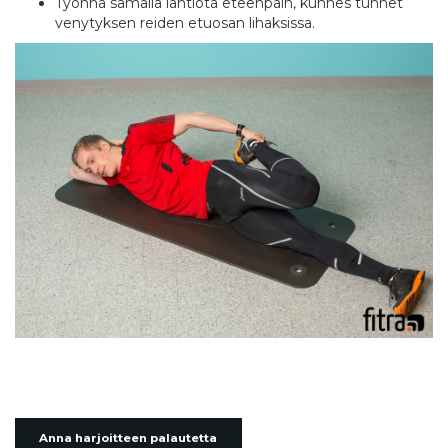
Työnnä samalla lantiota eteenpäin, kunnes tunnet
venytyksen reiden etuosan lihaksissa.
Anna harjoitteen palautetta