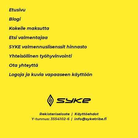
Etusivu
Blogi
Kokeile maksutta
Etsi valmentajaa
SYKE valmennuslisenssit hinnasto
Yhteisöllinen työhyvinvointi
Ota yhteyttä
Logoja ja kuvia vapaaseen käyttöön
Rekisteriseloste
|
Käyttöehdot
Y-tunnus: 3554102-6 |
info@syketribe.fi