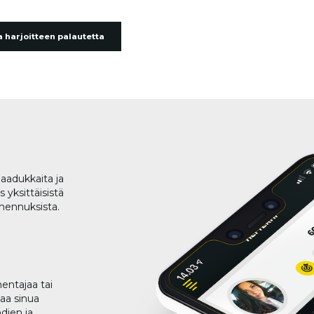
 harjoitteen palautetta
aadukkaita ja
 yksittäisistä
lmennuksista.
entajaa tai
taa sinua
dien ja