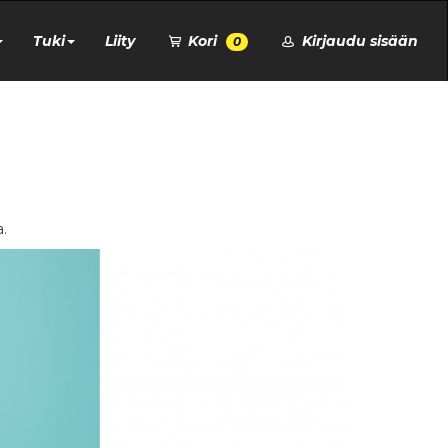
Tuki
Liity
Kori
Kirjaudu sisään
0
a.