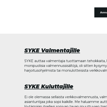
Anna
SYKE Valmentajille
SYKE auttaa valmentajia tuottamaan tehokkaita, l
monipuolisia valmennussisältöjä, oli sitten kysymys
harjoitusohjelmista tai moniulotteisista verkkova
SYKE Kuluttajille
Ei ole olemassa sellaista verkkovalmennusta, valm
asiantuntijaa joka sopii kaikille. Me haluamme aut
löytämään itsellesi sopivan tavan muuttuvien tren