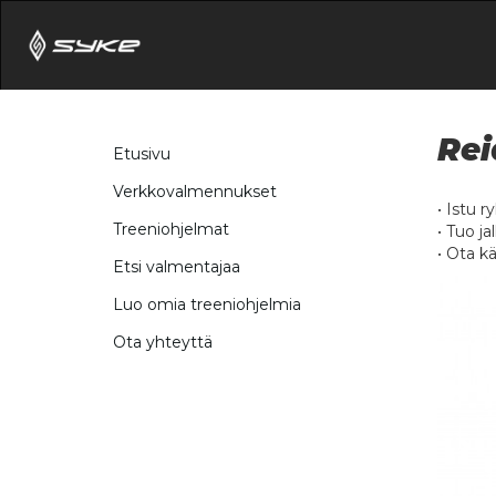
Rei
Etusivu
Verkkovalmennukset
• Istu r
Treeniohjelmat
• Tuo ja
• Ota kä
Etsi valmentajaa
Luo omia treeniohjelmia
Ota yhteyttä