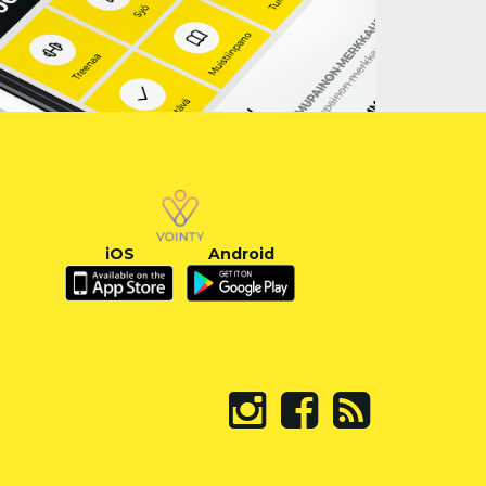
iOS
Android