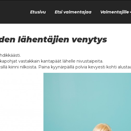
Etusivu
Etsi valmentajaa
Valmentajille
den lähentäjien venytys
yhdikkäästi.
lkapohjat vastakkain kantapäät lähelle nivustaipeita.
sillä kiinni nilkoista. Paina kyynärpäillä polvia kevyesti kohti alusta