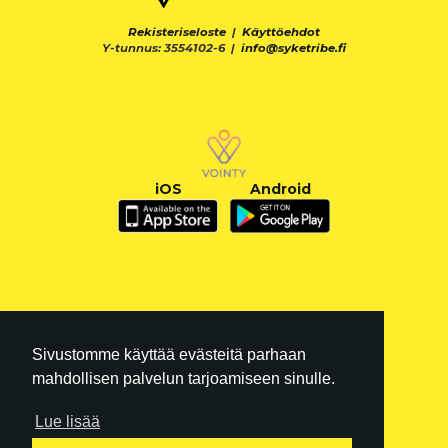
Rekisteriseloste
|
Käyttöehdot
Y-tunnus: 3554102-6 |
info@syketribe.fi
iOS
Android
Sivustomme käyttää evästeitä parhaan
mahdollisen palvelun tarjoamiseen sinulle.
Lue lisää
FI
|
EN