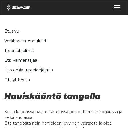
Togg
navig
Etusivu
Verkkovalmennukset
Treeniohjelmat
Etsi valmentajaa
Luo omia treeniohjelmia
Ota yhteyttä
Hauiskääntö tangolla
Seiso kapeassa haara-asennossa polvet hieman koukussa ja
selkä suorassa.
Ota tangosta noin hartioiden levyinen vastaote ja pidä