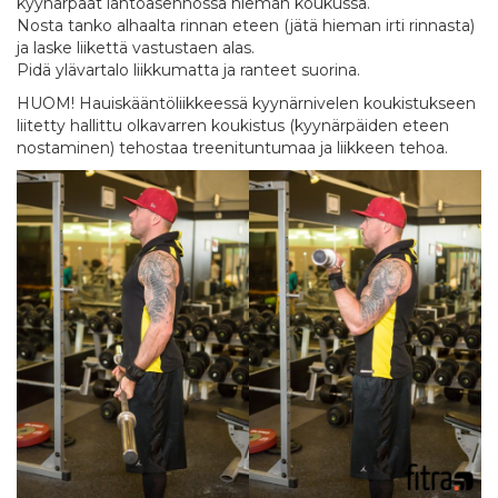
kyynärpäät lähtöasennossa hieman koukussa.
Nosta tanko alhaalta rinnan eteen (jätä hieman irti rinnasta)
ja laske liikettä vastustaen alas.
Pidä ylävartalo liikkumatta ja ranteet suorina.
HUOM! Hauiskääntöliikkeessä kyynärnivelen koukistukseen
liitetty hallittu olkavarren koukistus (kyynärpäiden eteen
nostaminen) tehostaa treenituntumaa ja liikkeen tehoa.